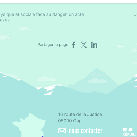
hysique et sociale face au danger, un acte
C
lexes
Partager sur Facebook
Partager sur X
Partager sur LinkedIn
Partager la page
16 route de la Justice
omité départemental d'éducation pour la santé des Hautes-Alpes
05000 Gap
nous contacter