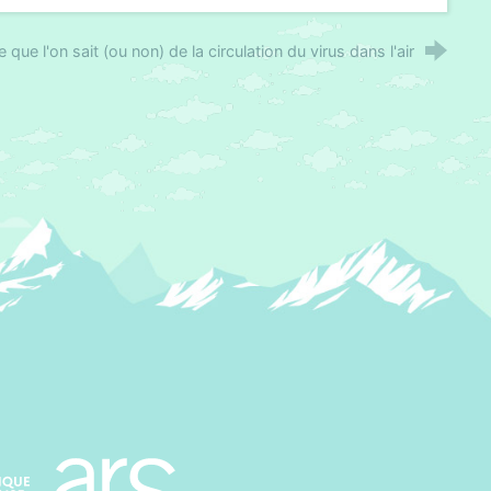
e que l'on sait (ou non) de la circulation du virus dans l'air
Agence régionale de santé Paca