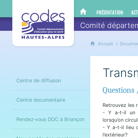
CoDES 05
PRÉSENTATION
ACT
CODES 05
Comité départem
Accueil
Documen
Transm
Centre de diffusion
Questions 
Centre documentaire
Retrouvez les 
- Y a-t-il un
Rendez-vous DOC à Briançon
lorsqu’on circul
- Y a-t-il lieu
l’extérieur?