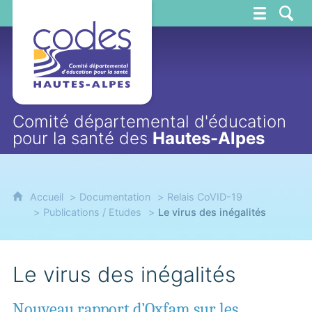
CoDES 05
Comité départemental d'éducation
pour la santé des
Hautes-Alpes
Accueil
Documentation
Relais CoVID-19
Publications / Etudes
Le virus des inégalités
Le virus des inégalités
Nouveau rapport d’Oxfam sur les