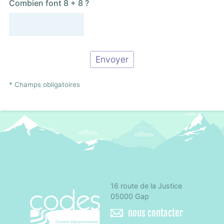
Combien font 8 + 8 ?
* Champs obligatoires
16 route de la Justice
CoDES 05 - Comité départemental d'éducation 
05000 Gap
nous contacter