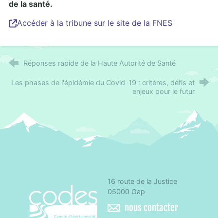
de la santé.
Accéder à la tribune sur le site de la FNES
Réponses rapide de la Haute Autorité de Santé
Les phases de l'épidémie du Covid-19 : critères, défis et
enjeux pour le futur
16 route de la Justice
CoDES 05 - Comité départemental d'éducation 
05000 Gap
nous contacter