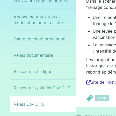
Nouveautés documentaires
Dans le scénari
freinage condui
Abonnement aux revues
Une remont
d'éducation pour la santé
freinage le
Une levée p
vaccination 
Campagnes de prévention
Le passage
l’intensité d
Relais documentaire
Les projection
historique est
Ressources en ligne
rebond épidémiq
Site de l'Inst
Ressources / Outils CoVID-19
COVID
Relais CoVID-19