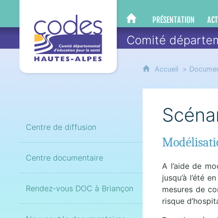
CoDES 05
PRÉSENTATION
ACT
CODES 05
Comité départem
Accueil
Documen
Scénar
Centre de diffusion
Modélisati
Centre documentaire
A l’aide de mod
jusqu’à l’été e
Rendez-vous DOC à Briançon
mesures de con
risque d’hospita