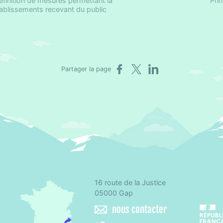
définition de mesures permettant la
Pri
ablissements recevant du public
Partager sur Facebook
Partager sur X
Partager sur LinkedIn
Partager la page
16 route de la Justice
omité départemental d'éducation pour la santé des Hautes-Alpes
05000 Gap
nous contacter