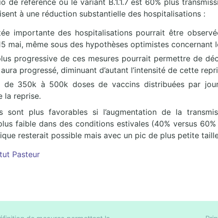
o de référence où le variant B.1.1.7 est 60% plus transmiss
sent à une réduction substantielle des hospitalisations :
ée importante des hospitalisations pourrait être observ
 15 mai, même sous des hypothèses optimistes concernant l
lus progressive de ces mesures pourrait permettre de dé
aura progressé, diminuant d’autant l’intensité de cette repri
 de 350k à 500k doses de vaccins distribuées par jour 
e la reprise.
s sont plus favorables si l’augmentation de la transmiss
 plus faible dans des conditions estivales (40% versus 60%
ue resterait possible mais avec un pic de plus petite taille
itut Pasteur