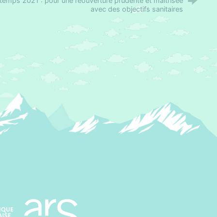
ntemps 2021 : pour une réouverture prudente et maitrisée
avec des objectifs sanitaires
Agence régionale de santé Paca