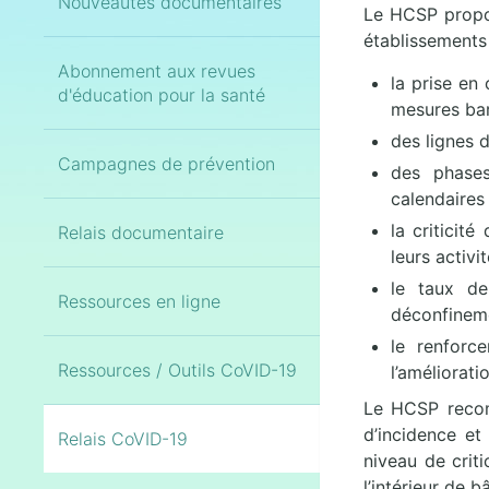
Nouveautés documentaires
Le HCSP propos
établissements 
Abonnement aux revues
la prise en
d'éducation pour la santé
mesures bar
des lignes 
Campagnes de prévention
des phases
calendaires 
la criticit
Relais documentaire
leurs activi
le taux de
Ressources en ligne
déconfineme
le renforc
Ressources / Outils CoVID-19
l’améliorat
Le HCSP recomm
d’incidence et
Relais CoVID-19
niveau de criti
l’intérieur de 