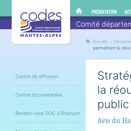
CoDES 05
PRÉSENTATION
ACT
CODES 05
Comité départem
Accueil
Documen
permettant la réou
Straté
Centre de diffusion
la réo
Centre documentaire
public
Rendez-vous DOC à Briançon
Avis du Ha