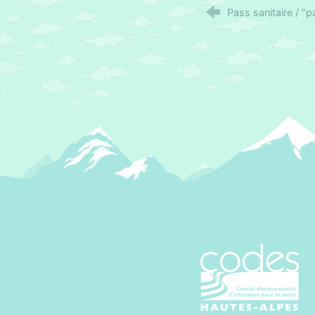
Pass sanitaire / "p
CoDES 05 - C