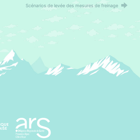
Scénarios de levée des mesures de freinage
Agence régionale de santé Paca