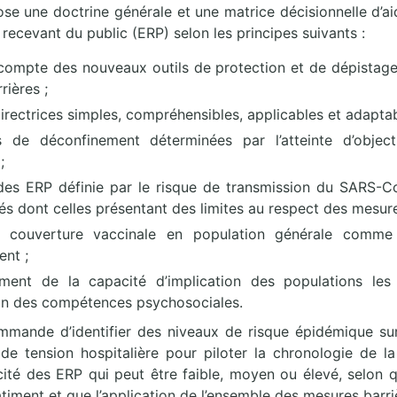
e une doctrine générale et une matrice décisionnelle d’ai
recevant du public (ERP) selon les principes suivants :
 compte des nouveaux outils de protection et de dépistag
rières ;
directrices simples, compréhensibles, applicables et adaptab
 de déconfinement déterminées par l’atteinte d’objec
;
é des ERP définie par le risque de transmission du SARS-
tés dont celles présentant des limites au respect des mesure
 couverture vaccinale en population générale comme 
nt ;
ement de la capacité d’implication des populations le
ion des compétences psychosociales.
ande d’identifier des niveaux de risque épidémique sur 
 de tension hospitalière pour piloter la chronologie de la
cité des ERP qui peut être faible, moyen ou élevé, selon q
bâtiment et que l’application de l’ensemble des mesures barr