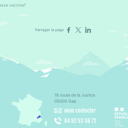
asse vaccinal"
Partager sur Facebook
Partager sur X
Partager sur LinkedIn
Partager la page
16 route de la Justice
omité départemental d'éducation pour la santé des Hautes-Alpes
05000 Gap
nous contacter
04 92 53 58 72