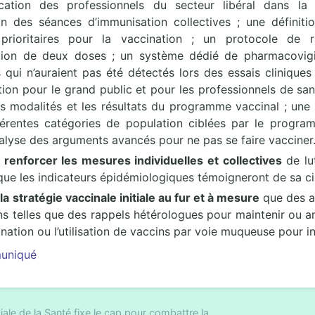
ication des professionnels du secteur libéral dans l
ion des séances d’immunisation collectives ; une définit
prioritaires pour la vaccination ; un protocole de 
ation de deux doses ; un système dédié de pharmacovigila
 qui n’auraient pas été détectés lors des essais clinique
on pour le grand public et pour les professionnels de san
les modalités et les résultats du programme vaccinal ; une 
férentes catégories de population ciblées par le program
analyse des arguments avancés pour ne pas se faire vacciner
 renforcer les mesures individuelles et collectives
de lu
ue les indicateurs épidémiologiques témoigneront de sa cir
la stratégie vaccinale initiale au fur et à mesure
que des av
ns telles que des rappels hétérologues pour maintenir ou am
nation ou l’utilisation de vaccins par voie muqueuse pour in
muniqué
le de la Santé fixe le cap pour combattre la