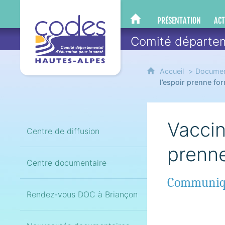
CoDES 05
PRÉSENTATION
ACT
CODES 05
Comité départem
Accueil
Documen
l’espoir prenne for
Vaccin
Centre de diffusion
prenne
Centre documentaire
Communiqu
Rendez-vous DOC à Briançon