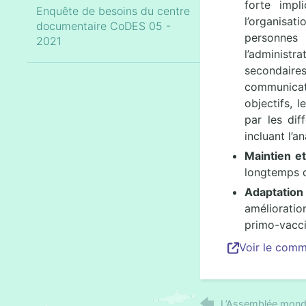
forte impl
Enquête de besoins du centre
l’organisat
documentaire CoDES 05 -
personnes 
2021
l’administr
secondaires
communicati
objectifs, 
par les dif
incluant l’
Maintien et
longtemps q
Adaptation 
amélioratio
primo-vacci
Voir le com
L’Assemblée mondia