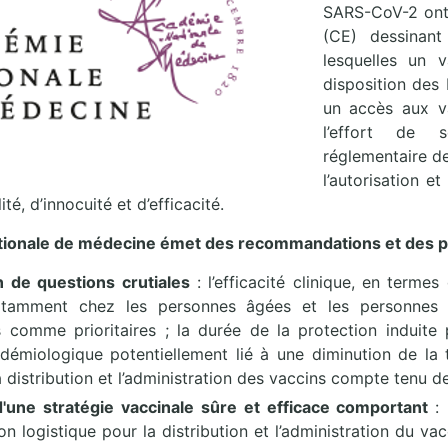
SARS-CoV-2 ont
(CE) dessinant
lesquelles un v
disposition des 
un accès aux v
l’effort de 
réglementaire de
l’autorisation e
té, d’innocuité et d’efficacité.
tionale de médecine émet des recommandations et des po
on de questions crutiales
: l’efficacité clinique, en termes
otamment chez les personnes âgées et les personnes a
 comme prioritaires ; la durée de la protection induite 
idémiologique potentiellement lié à une diminution de la 
 distribution et l’administration des vaccins compte tenu de
 d'une stratégie vaccinale sûre et efficace comportant
:
ion logistique pour la distribution et l’administration du v