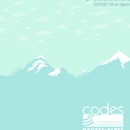
COVID-19 et répond
CoDES 05 - C