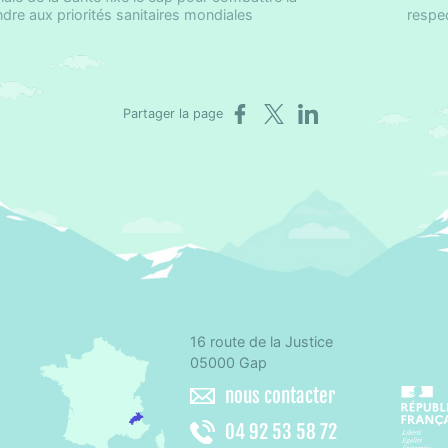
re aux priorités sanitaires mondiales
respec
Partager sur Facebook
Partager sur X
Partager sur LinkedIn
Partager la page
16 route de la Justice
omité départemental d'éducation pour la santé des Hautes-Alpes
05000 Gap
nous contacter
04 92 53 58 72