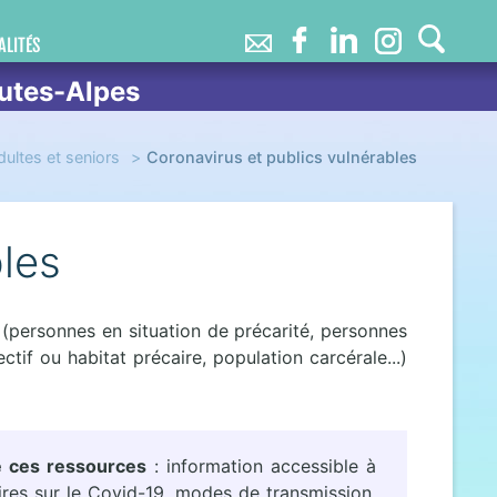
ALITÉS
utes-Alpes
dultes et seniors
Coronavirus et publics vulnérables
bles
 (personnes en situation de précarité, personnes
ctif ou habitat précaire, population carcérale...)
de ces ressources
: information accessible à
ires sur le Covid-19, modes de transmission,