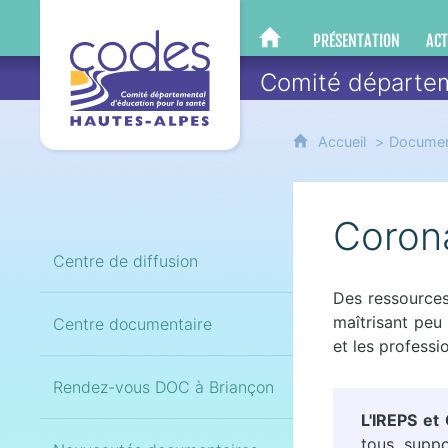
CoDES 05
PRÉSENTATION
ACT
CODES 05
Comité départem
Accueil
Documen
Corona
Centre de diffusion
Des ressources
maîtrisant peu 
Centre documentaire
et les profess
Rendez-vous DOC à Briançon
L'IREPS et
tous, suppo