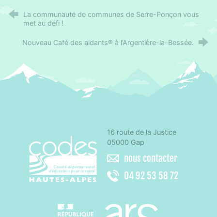
La communauté de communes de Serre-Ponçon vous
met au défi !
Nouveau Café des aidants® à l’Argentière-la-Bessée.
16 route de la Justice
CoDES 05 - Comité départemental d'éducation 
05000 Gap
nous contacter
04 92 53 58 72
Agence régionale de santé Paca