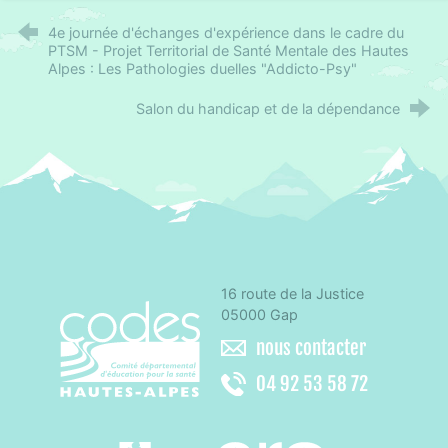
4e journée d'échanges d'expérience dans le cadre du
PTSM - Projet Territorial de Santé Mentale des Hautes
Alpes : Les Pathologies duelles "Addicto-Psy"
Salon du handicap et de la dépendance
16 route de la Justice
CoDES 05 - Comité départemental d'éducation 
05000 Gap
nous contacter
04 92 53 58 72
Agence régionale de santé Paca