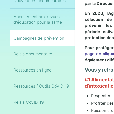
Nouveautés documentaires
par la Directio
En 2020, l'A
Abonnement aux revues
sélection d
d'éducation pour la santé
prévenir le
période estiv
protection des
Campagnes de prévention
Pour protéger
page en cliqua
Relais documentaire
également diff
Vous y retro
Ressources en ligne
#1 Alimentat
d’intoxicati
Ressources / Outils CoVID-19
Respecter l
Relais CoVID-19
Profiter de
Poisson cru