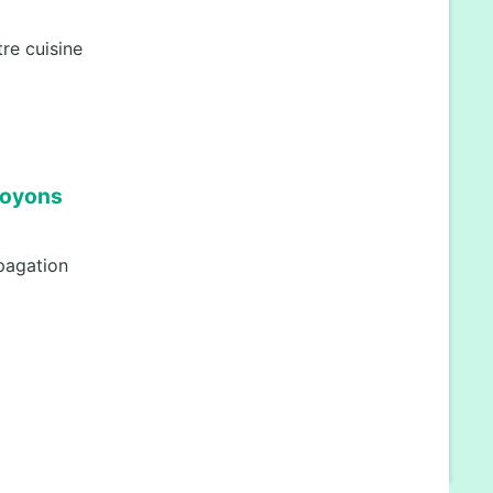
re cuisine
soyons
opagation