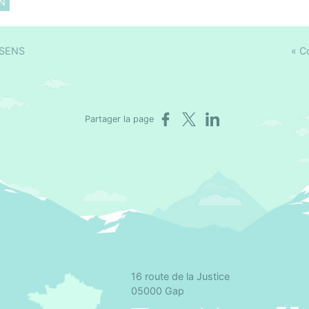
ON
 SENS
« C
Partager sur Facebook
Partager sur X
Partager sur LinkedIn
Partager la page
16 route de la Justice
omité départemental d'éducation pour la santé des Hautes-Alpes
05000 Gap