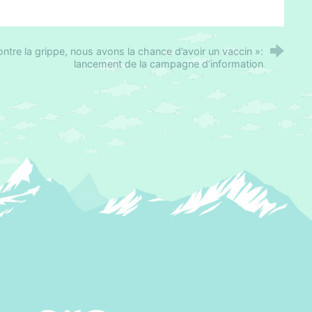
ontre la grippe, nous avons la chance d’avoir un vaccin »:
lancement de la campagne d’information
Agence régionale de santé Paca