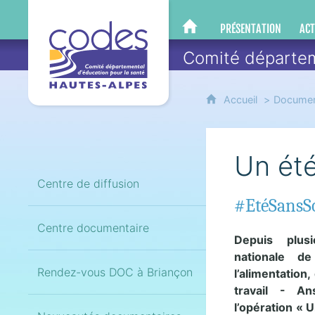
CoDES 05
PRÉSENTATION
ACT
CODES 05
Comité départem
Accueil
Documen
Un été
Centre de diffusion
#EtéSansSou
Centre documentaire
Depuis plus
nationale de
Rendez-vous DOC à Briançon
l’alimentation
travail - A
l’opération « 