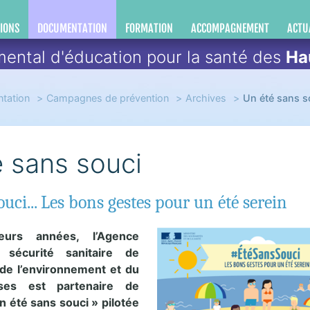
IONS
DOCUMENTATION
FORMATION
ACCOMPAGNEMENT
ACTU
ental d'éducation pour la santé des
Ha
tation
Campagnes de prévention
Archives
Un été sans s
 sans souci
ci... Les bons gestes pour un été serein
ieurs années, l’Agence
 sécurité sanitaire de
, de l’environnement et du
nses est partenaire de
Un été sans souci » pilotée