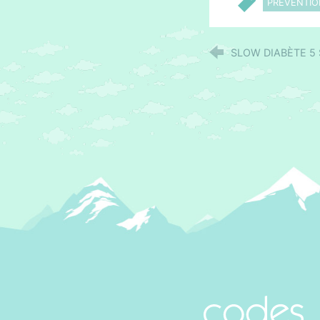
PRÉVENTI
SLOW DIABÈTE 5
CoDES 05 - C