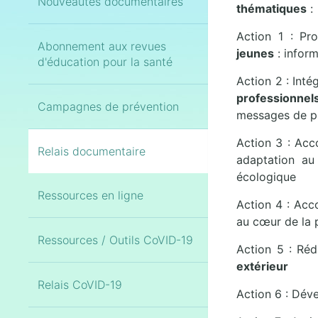
Nouveautés documentaires
thématiques
:
Action 1 : Pr
Abonnement aux revues
jeunes
: infor
d'éducation pour la santé
Action 2 : Inté
professionnel
Campagnes de prévention
messages de pr
Action 3 : Ac
Relais documentaire
adaptation au
écologique
Ressources en ligne
Action 4 : Acc
au cœur de la 
Ressources / Outils CoVID-19
Action 5 : Réd
extérieur
Relais CoVID-19
Action 6 : Dév