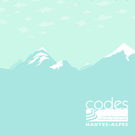
CoDES 05 - C