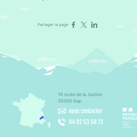
Partager sur Facebook
Partager sur X
Partager sur LinkedIn
Partager la page
16 route de la Justice
omité départemental d'éducation pour la santé des Hautes-Alpes
05000 Gap
nous contacter
04 92 53 58 72