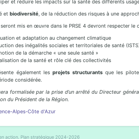
ciper et réduire les impacts sur la santé des différents usage
té et
biodiversité
, de la réduction des risques à une approc
i seront mis en œuvre dans le PRSE 4 devront respecter le c
énuation et adaptation au changement climatique
uction des inégalités sociales et territoriales de santé (ISTS
otion de la démarche « une seule santé »
ialisation de la santé et rôle clé des collectivités
ésente également les
projets structurants
que les pilot
ériode considérée.
ra formalisée par la prise d’un arrêté du Directeur général
ion du Président de la Région.
ence-Alpes-Côte d'Azur
 en action. Plan stratégique 2024-2026