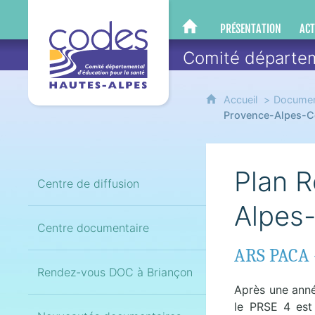
CoDES 05
PRÉSENTATION
ACT
CODES 05
Comité départem
Accueil
Documen
Provence-Alpes-C
Plan 
Centre de diffusion
Alpes-
Centre documentaire
ARS PACA 
Rendez-vous DOC à Briançon
Après une anné
le PRSE 4 est