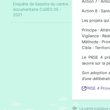
Action 7 : Anti
Enquête de besoins du centre
documentaire CoDES 05 -
Action 8 : San
2021
Les projets qu
Principe : Att
Vigilance : Réd
Méthode : Prom
Cible : Territor
Le PRSE 4 pr
œuvre sur la p
Son adoption se
d’une délibérat
PRSE 4 Prov
La santé publique