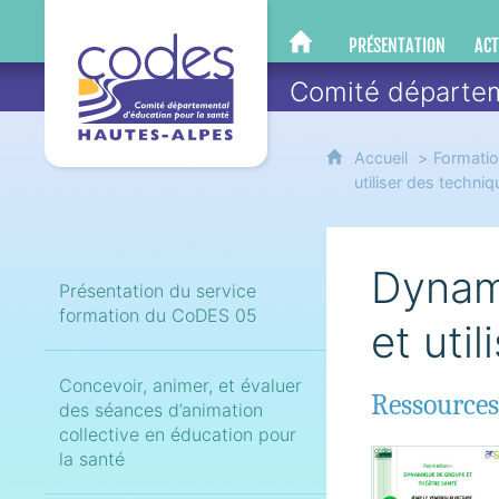
CoDES 05
PRÉSENTATION
ACT
CODES 05
Comité départem
Accueil
Formati
utiliser des techni
Dynami
Présentation du service
formation du CoDES 05
et uti
Concevoir, animer, et évaluer
Ressources
des séances d’animation
collective en éducation pour
la santé