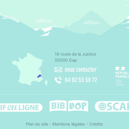
16 route de la Justice
omité départemental d'éducation pour la santé des Hautes-Alpes
05000 Gap
nous contacter
04 92 53 58 72
Difenligne
Bib-bop
Osca
Plan du site
-
Mentions légales
-
Crédits