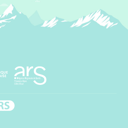
Agence régionale de santé Paca
rs