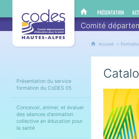
CoDES 05
PRÉSENTATION
ACT
CODES 05
Comité départem
Accueil
Formati
Catal
Présentation du service
formation du CoDES 05
Concevoir, animer, et évaluer
des séances d’animation
collective en éducation pour
la santé