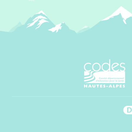
CoDES 05 - C