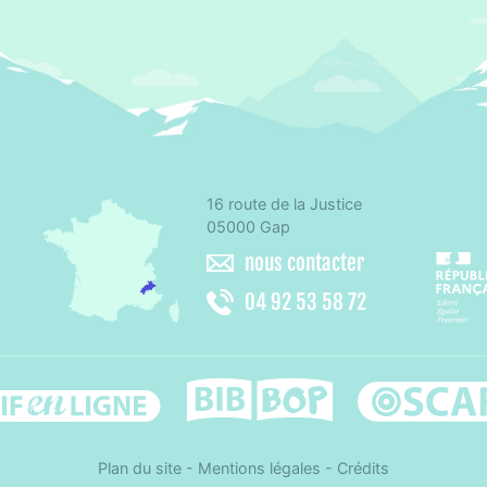
16 route de la Justice
omité départemental d'éducation pour la santé des Hautes-Alpes
05000 Gap
nous contacter
04 92 53 58 72
Difenligne
Bib-bop
Osca
Plan du site
-
Mentions légales
-
Crédits