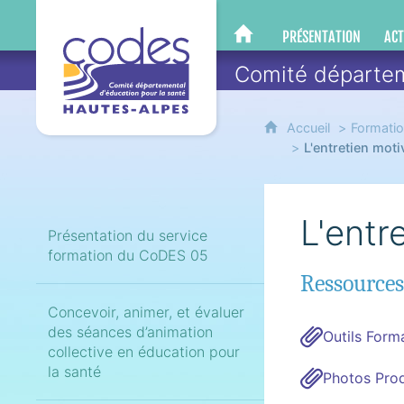
CoDES 05
PRÉSENTATION
ACT
CODES 05
Comité départem
Accueil
Formati
L'entretien mot
L'entr
Présentation du service
formation du CoDES 05
Ressources
Concevoir, animer, et évaluer
des séances d’animation
Outils Form
collective en éducation pour
la santé
Photos Pro