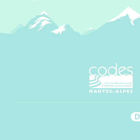
CoDES 05 - C