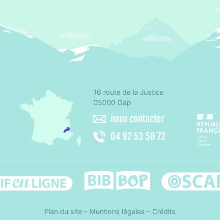
16 route de la Justice
omité départemental d'éducation pour la santé des Hautes-Alpes
05000 Gap
nous contacter
04 92 53 58 72
Difenligne
Bib-bop
Osca
Plan du site
-
Mentions légales
-
Crédits