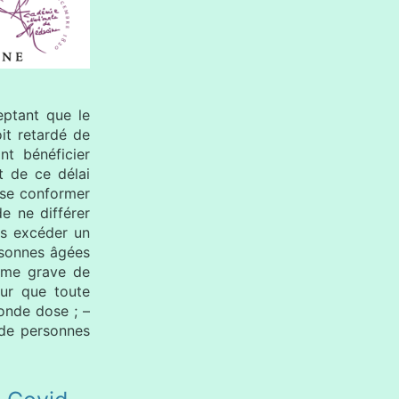
eptant que le
it retardé de
t bénéficier
t de ce délai
 se conformer
e ne différer
ans excéder un
rsonnes âgées
rme grave de
ur que toute
conde dose ; –
 de personnes