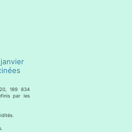
janvier
cinées
020, 189 834
finis par les
dités.
s.