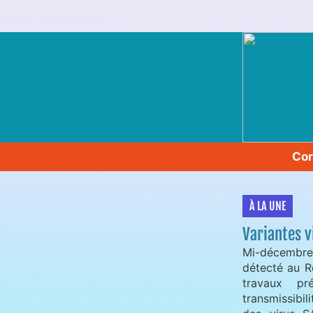
Cor
À LA UNE
Variantes 
Mi-décembr
détecté au R
travaux pr
transmissibil