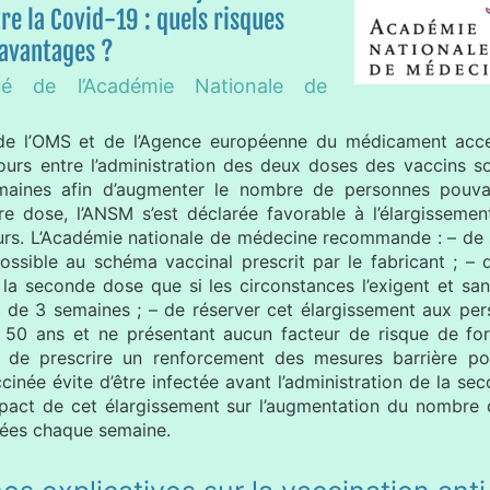
re la Covid-19 : quels risques
 avantages ?
é de l’Académie Nationale de
 de l’OMS et de l’Agence européenne du médicament acc
jours entre l’administration des deux doses des vaccins so
maines afin d’augmenter le nombre de personnes pouvan
re dose, l’ANSM s’est déclarée favorable à l’élargissemen
ours. L’Académie nationale de médecine recommande : – de
ossible au schéma vaccinal prescrit par le fabricant ; – d
e la seconde dose que si les circonstances l’exigent et s
de 3 semaines ; – de réserver cet élargissement aux pe
 50 ans et ne présentant aucun facteur de risque de fo
– de prescrire un renforcement des mesures barrière po
inée évite d’être infectée avant l’administration de la se
impact de cet élargissement sur l’augmentation du nombre
ées chaque semaine.