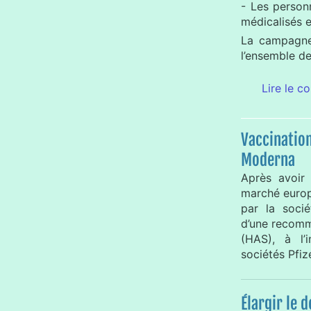
- Les person
médicalisés e
La campagne 
l’ensemble d
Lire le c
Vaccination
Moderna
Après avoir 
marché europ
par la socié
d’une recomm
(HAS), à l’
sociétés Pfiz
Élargir le d