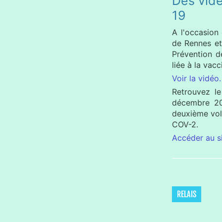
Des vidé
19
A l'occasion
de Rennes et
Prévention d
liée à la vac
Voir la vidéo.
Retrouvez le
décembre 20
deuxième vole
COV-2.
Accéder au 
RELAIS