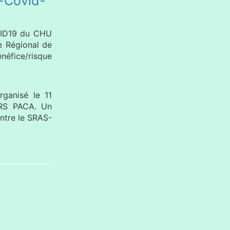
i-Covid-
OVID19 du CHU
e Régional de
néfice/risque
rganisé le 11
ARS PACA. Un
ontre le SRAS-