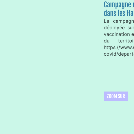
Campagne d
dans les H
La campagne
déployée su
vaccination e
du territo
https://www.s
covid/depart
ZOOM SUR