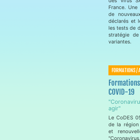
des virus S
France. Une 
de nouveaux
déclarés et 
les tests de 
stratégie d
variantes.
FORMATIONS / 
Formations 
COVID-19
"Coronavir
agir"
Le CoDES 05
de la région
et renouvel
"Coronavirus,