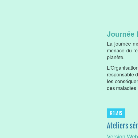
Journée 
La journée mo
menace du réch
planète.
L'Organisati
responsable d'
les conséque
des maladies 
RELAIS
Ateliers sé
Version Web