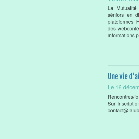
La Mutualité
séniors en d
plateformes 
des webconfér
informations p
Une vie d'a
Le 16 décem
Rencontres/fo
Sur inscripti
contact@lalub