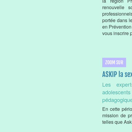
la région Pr
renouvelle 
professionnel
portée dans l
en Prévention
vous inscrire 
ZOOM SUR
ASKIP la se
Les exper
adolescents 
pédagogiqu
En cette péri
mission de p
telles que Ask