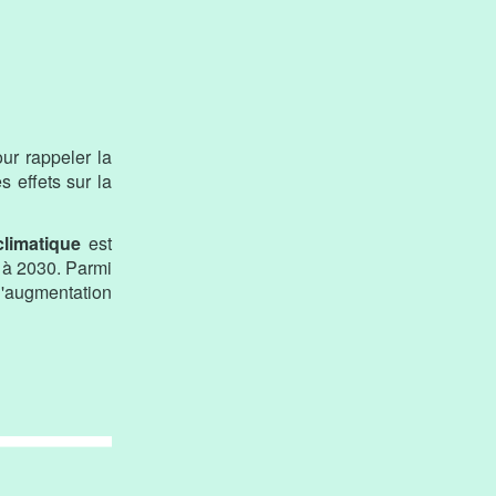
ur rappeler la
s effets sur la
climatique
est
i à 2030. Parmi
 l'augmentation