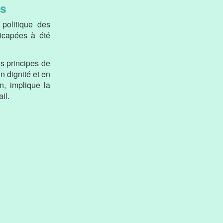
es
 politique des
icapées à été
ns principes de
n dignité et en
n, implique la
il.