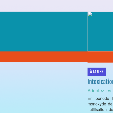
À LA UNE
Intoxicati
Adoptez les 
En période h
monoxyde de 
l’utilisation