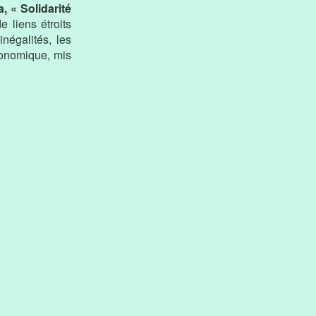
, « Solidarité
e liens étroits
négalités, les
économique, mis