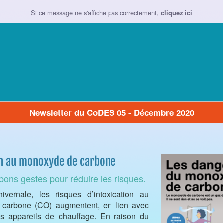
Si ce message ne s'affiche pas correctement,
cliquez ici
Newsletter du CoDES 05 - Décembre 2020
on au monoxyde de carbone
bons gestes pour réduire les risques.
ivernale, les risques d’intoxication au
carbone (CO) augmentent, en lien avec
 des appareils de chauffage. En raison du