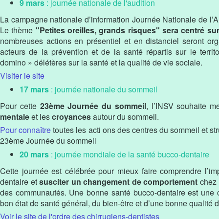
9 mars
: journée nationale de l'audition
La campagne nationale d’information Journée Nationale de l’Au
Le thème
"Petites oreilles, grands risques" sera centré su
nombreuses actions en présentiel et en distanciel seront or
acteurs de la prévention et de la santé répartis sur le territoi
domino » délétères sur la santé et la qualité de vie sociale.
Visiter le site
17 mars
: journée nationale du sommeil
Pour cette
23ème Journée du sommeil
, l’INSV souhaite me
mentale
et les
croyances
autour du sommeil.
Pour connaître
toutes les acti ons des centres du sommeil et st
23ème Journée du sommeil
20 mars
: journée mondiale de la santé bucco-dentaire
Cette journée est célébrée pour mieux faire comprendre l’im
dentaire et
susciter un changement de comportement
chez 
des communautés. Une bonne santé bucco-dentaire est une c
bon état de santé général, du bien-être et d’une bonne qualité d
Voir le site de l'ordre des chirrugiens-dentistes