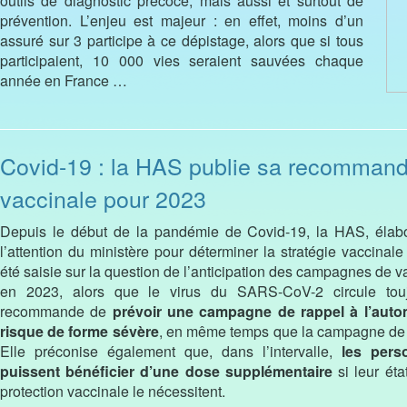
outils de diagnostic précoce, mais aussi et surtout de
prévention. L’enjeu est majeur : en effet, moins d’un
assuré sur 3 participe à ce dépistage, alors que si tous
participaient, 10 000 vies seraient sauvées chaque
année en France …
Covid-19 : la HAS publie sa recommanda
vaccinale pour 2023
Depuis le début de la pandémie de Covid-19, la HAS, éla
l’attention du ministère pour déterminer la stratégie vaccinale
été saisie sur la question de l’anticipation des campagnes de v
en 2023, alors que le virus du SARS-CoV-2 circule toujou
recommande de
prévoir une campagne de rappel à l’auto
risque de forme sévère
, en même temps que la campagne de v
Elle préconise également que, dans l’intervalle,
les perso
puissent bénéficier d’une dose supplémentaire
si leur éta
protection vaccinale le nécessitent.