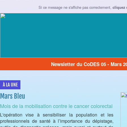
Si ce message ne s'affiche pas correctement,
cliquez 
Newsletter du CoDES 05 - Mars 2
À LA UNE
Mars Bleu
Mois de la mobilisation contre le cancer colorectal
L'opération vise à sensibiliser la population et les
professionnels de santé à l’importance du dépistage,