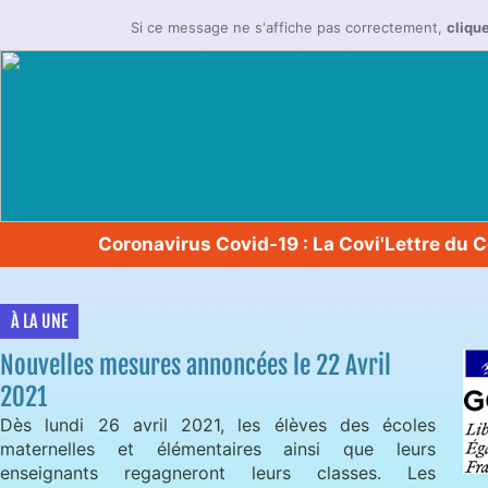
Si ce message ne s'affiche pas correctement,
clique
Coronavirus Covid-19 : La Covi'Lettre du 
À LA UNE
Nouvelles mesures annoncées le 22 Avril
2021
Dès lundi 26 avril 2021, les élèves des écoles
maternelles et élémentaires ainsi que leurs
enseignants regagneront leurs classes. Les