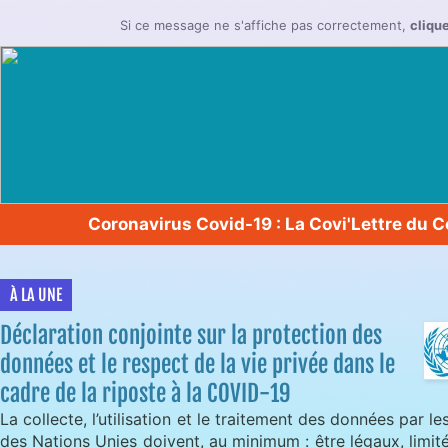
Si ce message ne s'affiche pas correctement,
clique
Coronavirus Covid-19 : La Covi'Lettre du 
À LA UNE
Déclaration conjointe sur la protection des
données et le respect de la vie privée dans le
cadre de la riposte à la COVID-19
La collecte, l’utilisation et le traitement des données par 
des Nations Unies doivent, au minimum : être légaux, limit